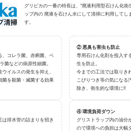
グリピカの一番の特長は、“廃液利用型石けん化衛
ップ内の 廃液を石けん水にして清掃に利用してし
す。
② 悪臭も害虫も防止
る、コレラ菌、赤痢菌、ペ
専用石けん化剤を投入す
ネラ菌などの病原性細菌。
生を防止。
性ウイルスの発生を抑え、
今までの工法では取りき
細菌を殺菌・滅菌する効果
こびりつき等の気になる
除き、衛生的な環境に!!
④ 環境負荷ダウン
足は排水管の詰まりを招き
グリストラップ内の油分
ので環境への負担は大幅