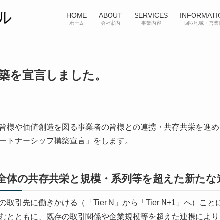
HOME
ABOUT
SERVICES
INFORMATI
ホーム
会社案内
事業内容
回収地域・営業
築を宣言しました。
皆様や価値創造を図る事業者の皆様との連携・共存共栄を進め
ートナーシップ構築宣言」をします。
ン全体の共存共栄と規模・系列等を超えた新たな
取引先に働きかける（「Tier N」から「Tier N+1」へ）
むとともに、既存の取引関係や企業規模等を超えた連携により